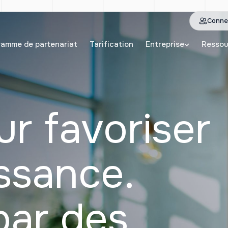
Conne
ramme de partenariat
Tarification
Entreprise
Ressou
r favoriser
issance.
par des