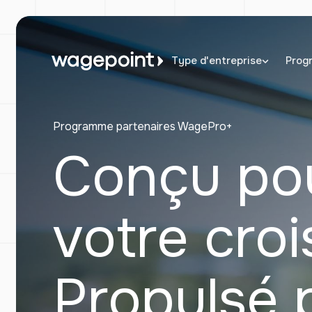
Aller
au
contenu
Type d'entreprise
Prog
Programme partenaires WagePro+
Conçu pou
votre cro
Propulsé 