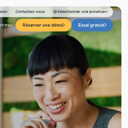
xion
Contactez-nous
Sélectionner une province
rces
Réserver une démo
Essai gratuit