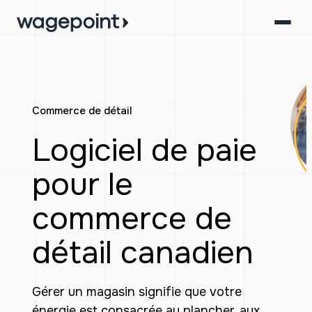
Aller
au
contenu
Commerce de détail
Logiciel de paie
pour le
commerce de
détail canadien
Gérer un magasin signifie que votre
énergie est consacrée au plancher, aux