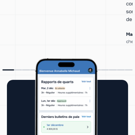
con
son
de 
Mat
che