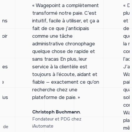
« Wagepoint a complètement
« D
transformé notre paie. C’est
plu
ons
intuitif, facile à utiliser, et ça a
et 
fait de ce que j’anticipais
de 
oir
comme une tâche
quo
administrative chronophage
la r
quelque chose de rapide et
con
sans tracas En plus, leur
l’ad
 les
service à la clientèle est
J’a
toujours à l’écoute, aidant et
Wag
le
fiable — exactement ce qu’on
paie
recherche chez une
qua
plus
plateforme de paie. »
sol
com
Christoph Buchmann
,
Wag
Fondateur et PDG chez
plat
iAutomate
d de
mêm